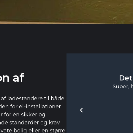
on af
Det
Super, 
 af ladestandere til både
en for el-installationer
er for en sikker og
ende standarder og krav.
ate bolig eller en større