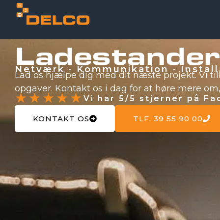
Ladestander
Netværk · Kommunikation · Install
Lad os hjælpe dig med dit næste projekt. Vi ti
opgaver. Kontakt os i dag for at høre mere om, 
★★★★★
Vi har 5/5 stjerner på F
KONTAKT OS
TLF. 39 55 90 00