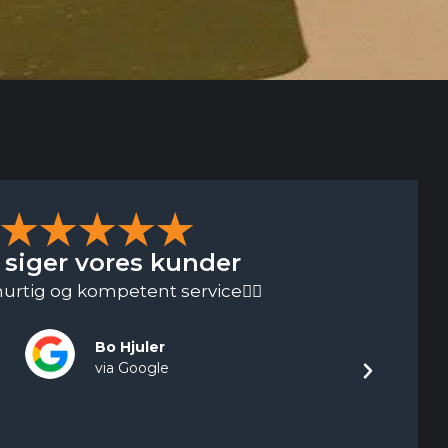
★★★★★
 siger vores kunder
hurtig og kompetent service👍🏻
Delco e
søde,
deres 
Bo Hjuler
via Google